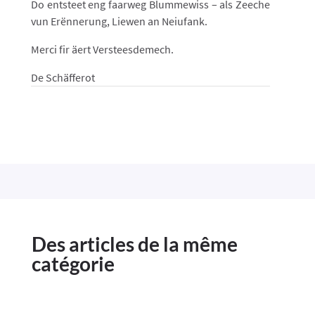
Do entsteet eng faarweg Blummewiss – als Zeeche
vun Erënnerung, Liewen an Neiufank.
Merci fir äert Versteesdemech.
De Schäfferot
Des articles de la même
catégorie