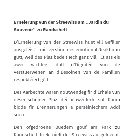
Erneierung vun der Streewiss am „Jardin du
Souvenir“ zu Randschelt
D’Erneierung vun der Streewiss huet vill Gefiller
ausgeléist – mir verstinn des emotional Reaktioun
gutt, wëll des Plaz bedeit Iech ganz vill. Et ass eis
awer wichteg, datt d’Dignitéit vun de
Verstuerwenen an d’Besoinen vun de Famillen
respektéiert gëtt.
Des Aarbechte waren noutwendeg fir d’Erhale vun
dëser schéiner Plaz, déi ochweiderhi soll Raum
bidde fir Erënnerungen a perséinlechem Äddi
soen.
Den ofgedroene Buedem gouf am Park zu
Randschelt direkt nieft der Streewiss ausgeluecht.