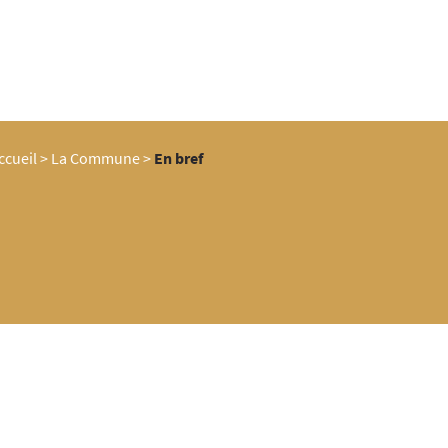
ccueil
>
La Commune
>
En bref