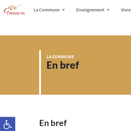
La Commune
Enseignement
Vivr
LA COMMUNE
En bref
Ouvrir la barre d’outils
En bref