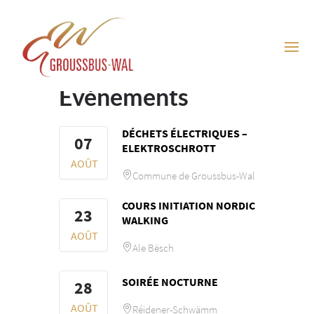
Événements
DÉCHETS ÉLECTRIQUES –
07
ELEKTROSCHROTT
AOÛT
Commune de Groussbus-Wal
COURS INITIATION NORDIC
23
WALKING
AOÛT
Ale Bësch
SOIRÉE NOCTURNE
28
AOÛT
Réidener-Schwämm