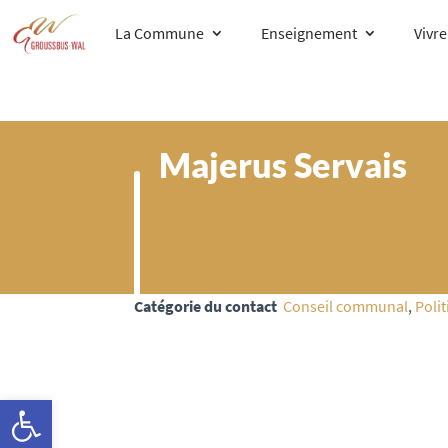
La Commune
Enseignement
Vivr
Majerus Servais
Catégorie du contact
Conseil communal
,
Poli
Ouvrir la barre d’outils